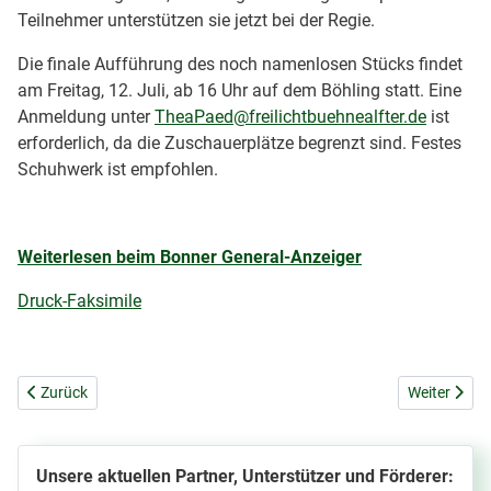
Teilnehmer unterstützen sie jetzt bei der Regie.
Die finale Aufführung des noch namenlosen Stücks findet
am Freitag, 12. Juli, ab 16 Uhr auf dem Böhling statt. Eine
Anmeldung unter
TheaPaed@freilichtbuehnealfter.de
ist
erforderlich, da die Zuschauerplätze begrenzt sind. Festes
Schuhwerk ist empfohlen.
Weiterlesen beim Bonner General-Anzeiger
Druck-Faksimile
Vorheriger Beitrag: Spenden für eine neue Bühne
Nächster Be
Zurück
Weiter
Unsere aktuellen Partner, Unterstützer und Förderer: