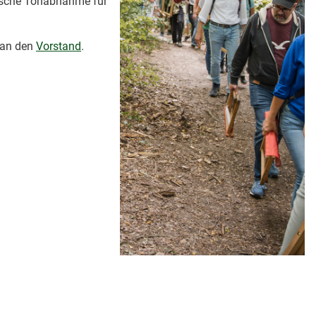
onische Tonabnahme für
e an den
Vorstand
.