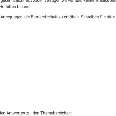
gekennzeichnet. Aktuell verfügen wir wir über keinerlei elektr
örhilfen bieten.
nregungen, die Barrierefreiheit zu erhöhen. Schreiben Sie bitt
 finden Antworten zu den Themebereichen: